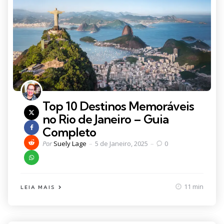
Top 10 Destinos Memoráveis
no Rio de Janeiro – Guia
Completo
Posted
Por
Suely Lage
5 de Janeiro, 2025
0
by
11 min
LEIA MAIS