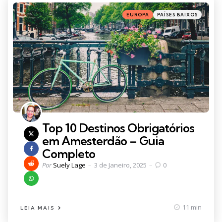
Categories
Posted
EUROPA
PAÍSES BAIXOS
in
Top 10 Destinos Obrigatórios
em Amesterdão – Guia
Completo
Posted
Por
Suely Lage
3 de Janeiro, 2025
0
by
11 min
LEIA MAIS