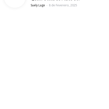
Posted
Suely Lage
8 de Fevereiro, 2025