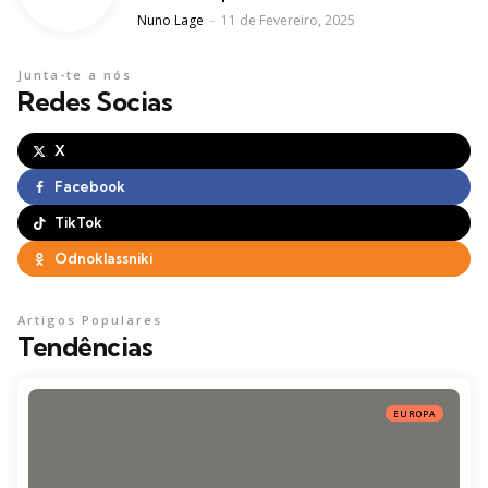
Posted
Nuno Lage
11 de Fevereiro, 2025
Junta-te a nós
Redes Socias
X
Facebook
TikTok
Odnoklassniki
Artigos Populares
Tendências
EUROPA