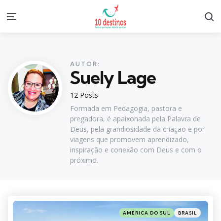
S
Menu
AUTOR:
Suely Lage
12 Posts
Formada em Pedagogia, pastora e
pregadora, é apaixonada pela Palavra de
Deus, pela grandiosidade da criação e por
viagens que promovem aprendizado,
inspiração e conexão com Deus e com o
próximo.
Categories
Posted
AMÉRICA DO SUL
BRASIL
in