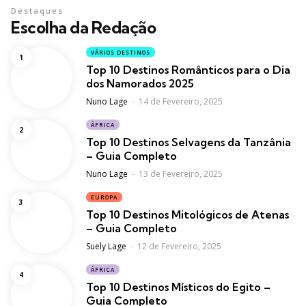
Destaques
Escolha da Redação
VÁRIOS DESTINOS
Top 10 Destinos Românticos para o Dia
dos Namorados 2025
Posted
Nuno Lage
14 de Fevereiro, 2025
ÁFRICA
Top 10 Destinos Selvagens da Tanzânia
– Guia Completo
Posted
Nuno Lage
13 de Fevereiro, 2025
EUROPA
Top 10 Destinos Mitológicos de Atenas
– Guia Completo
Posted
Suely Lage
12 de Fevereiro, 2025
ÁFRICA
Top 10 Destinos Místicos do Egito –
Guia Completo