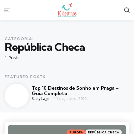
S
Menu
CATEGORIA:
República Checa
1 Posts
FEATURED POSTS
Top 10 Destinos de Sonho em Praga –
Guia Completo
Posted
Suely Lage
11 de Janeiro, 2025
Categories
Posted
EUROPA
REPÚBLICA CHECA