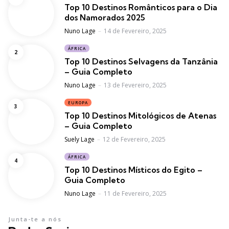
Top 10 Destinos Românticos para o Dia
dos Namorados 2025
Posted
Nuno Lage
14 de Fevereiro, 2025
ÁFRICA
Top 10 Destinos Selvagens da Tanzânia
– Guia Completo
Posted
Nuno Lage
13 de Fevereiro, 2025
EUROPA
Top 10 Destinos Mitológicos de Atenas
– Guia Completo
Posted
Suely Lage
12 de Fevereiro, 2025
ÁFRICA
Top 10 Destinos Místicos do Egito –
Guia Completo
Posted
Nuno Lage
11 de Fevereiro, 2025
Junta-te a nós