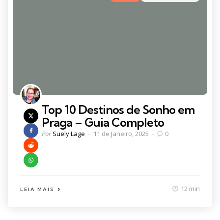
in
Top 10 Destinos de Sonho em
Praga – Guia Completo
Posted
Por
Suely Lage
11 de Janeiro, 2025
0
by
12 min
LEIA MAIS