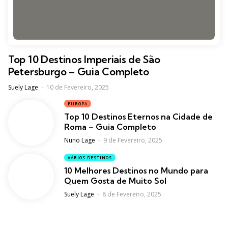
Top 10 Destinos Imperiais de São
Petersburgo – Guia Completo
Posted
Suely Lage
10 de Fevereiro, 2025
EUROPA
Top 10 Destinos Eternos na Cidade de
Roma – Guia Completo
Posted
Nuno Lage
9 de Fevereiro, 2025
VÁRIOS DESTINOS
10 Melhores Destinos no Mundo para
Quem Gosta de Muito Sol
Posted
Suely Lage
8 de Fevereiro, 2025