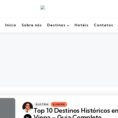
Início
Sobre nós
Destinos
Hotéis
Contatos
Categories
Posted
ÁUSTRIA
EUROPA
in
Top 10 Destinos Históricos e
Viena – Guia Completo