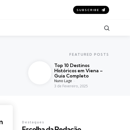
SUBSCRIBE
Search
FEATURED POSTS
Top 10 Destinos
Históricos em Viena –
Guia Completo
Posted
Nuno Lage
3 de Fevereiro, 2025
m
Destaques
Escolha da Redação