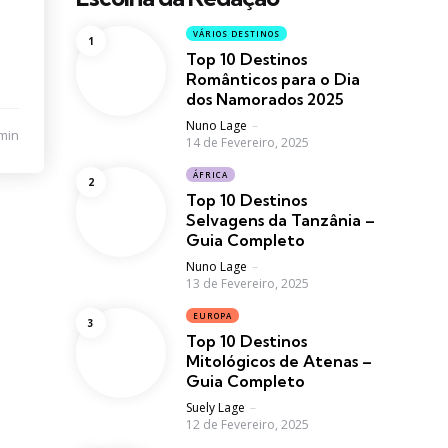
VÁRIOS DESTINOS
Top 10 Destinos
Românticos para o Dia
dos Namorados 2025
Posted
Nuno Lage
min
14 de Fevereiro, 2025
ÁFRICA
Top 10 Destinos
Selvagens da Tanzânia –
Guia Completo
Posted
Nuno Lage
13 de Fevereiro, 2025
EUROPA
Top 10 Destinos
Mitológicos de Atenas –
Guia Completo
Posted
Suely Lage
12 de Fevereiro, 2025