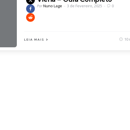
Posted
Por
Nuno Lage
3 de Fevereiro, 2025
0
by
10 
LEIA MAIS