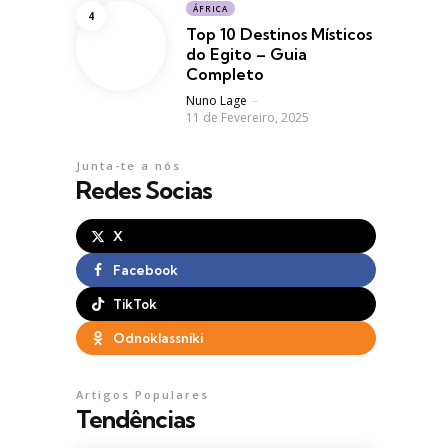
ÁFRICA
Top 10 Destinos Místicos
do Egito – Guia
Completo
Posted
Nuno Lage
11 de Fevereiro, 2025
Junta-te a nós
Redes Socias
X
Facebook
TikTok
Odnoklassniki
Artigos Populares
Tendências