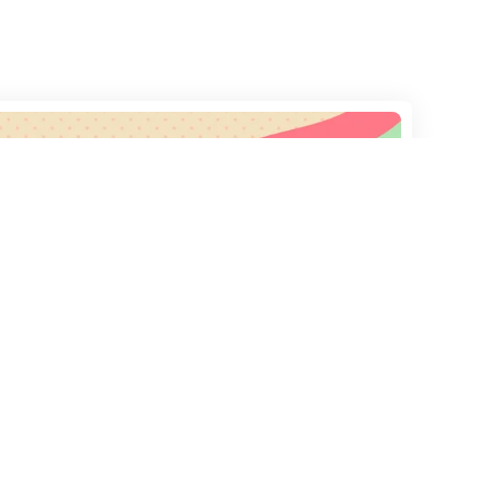
Help & Info
Browse
Destinos
Links
África
Sobre nós
América Central
Política Privacidade