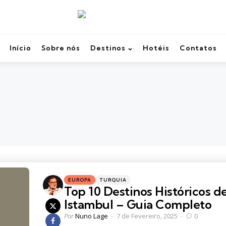
Início
Sobre nós
Destinos
Hotéis
Contatos
Categories
Posted
EUROPA
TURQUIA
in
Top 10 Destinos Históricos d
Istambul – Guia Completo
Posted
Por
Nuno Lage
7 de Fevereiro, 2025
0
by