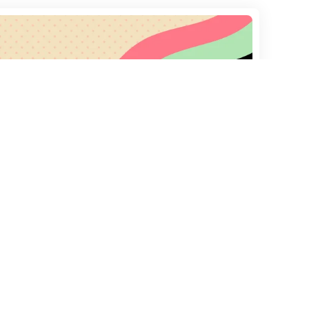
Help & Info
Browse
Destinos
Links
África
Sobre nós
América Central
Política Privacidade
América do Norte
Contatos
América do Sul
Ásia