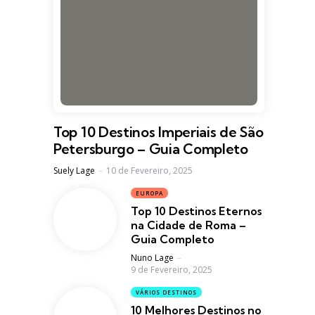
Top 10 Destinos Imperiais de São
Petersburgo – Guia Completo
Posted
Suely Lage
10 de Fevereiro, 2025
EUROPA
Top 10 Destinos Eternos
na Cidade de Roma –
Guia Completo
Posted
Nuno Lage
9 de Fevereiro, 2025
VÁRIOS DESTINOS
10 Melhores Destinos no