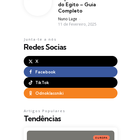
do Egito – Guia
Completo
Posted
Nuno Lage
11 de Fevereiro, 2025
Junta-te a nós
Redes Socias
X
Facebook
TikTok
Odnoklassniki
Artigos Populares
Tendências
EUROPA