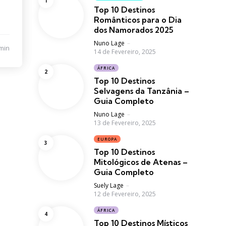
Top 10 Destinos
Românticos para o Dia
dos Namorados 2025
Posted
Nuno Lage
min
14 de Fevereiro, 2025
ÁFRICA
Top 10 Destinos
Selvagens da Tanzânia –
Guia Completo
Posted
Nuno Lage
13 de Fevereiro, 2025
EUROPA
Top 10 Destinos
Mitológicos de Atenas –
Guia Completo
Posted
Suely Lage
12 de Fevereiro, 2025
ÁFRICA
Top 10 Destinos Místicos