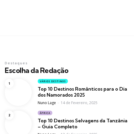
Destaques
Escolha da Redação
VÁRIOS DESTINOS
Top 10 Destinos Românticos para o Dia
dos Namorados 2025
Posted
Nuno Lage
14 de Fevereiro, 2025
ÁFRICA
Top 10 Destinos Selvagens da Tanzânia
– Guia Completo