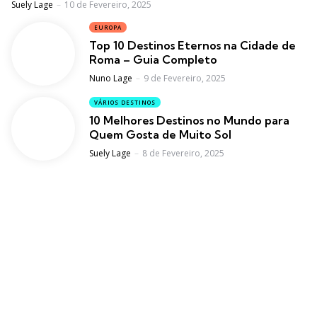
Posted
Suely Lage
10 de Fevereiro, 2025
EUROPA
Top 10 Destinos Eternos na Cidade de
Roma – Guia Completo
Posted
Nuno Lage
9 de Fevereiro, 2025
VÁRIOS DESTINOS
10 Melhores Destinos no Mundo para
Quem Gosta de Muito Sol
Posted
Suely Lage
8 de Fevereiro, 2025