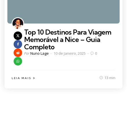
Top 10 Destinos Para Viagem
Memorável a Nice – Guia
Completo
Posted
Por
Nuno Lage
10 de Janeiro, 2025
0
by
13 min
LEIA MAIS