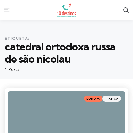
S
Menu
ETIQUETA:
catedral ortodoxa russa
de são nicolau
1 Posts
Categories
Posted
EUROPA
FRANÇA
in