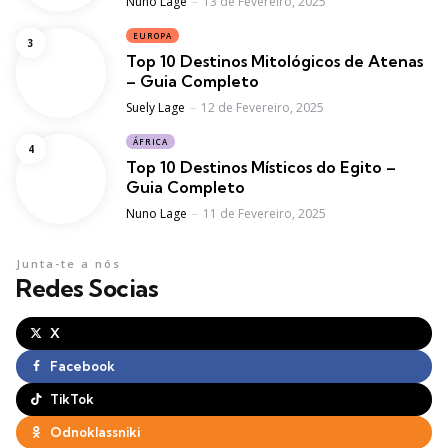
Posted
Nuno Lage
13 de Fevereiro, 2025
EUROPA
Top 10 Destinos Mitológicos de Atenas
– Guia Completo
Posted
Suely Lage
12 de Fevereiro, 2025
ÁFRICA
Top 10 Destinos Místicos do Egito –
Guia Completo
Posted
Nuno Lage
11 de Fevereiro, 2025
Junta-te a nós
Redes Socias
X
Facebook
TikTok
Odnoklassniki