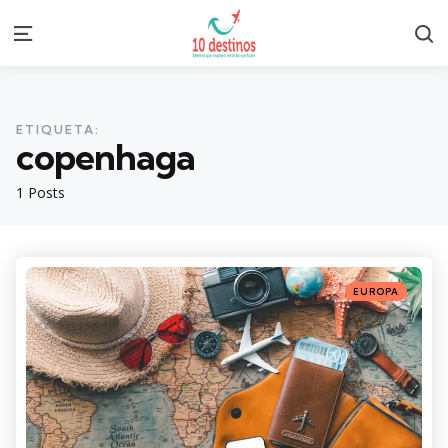
S
Menu
ETIQUETA:
copenhaga
1 Posts
Categories
Posted
EUROPA
in