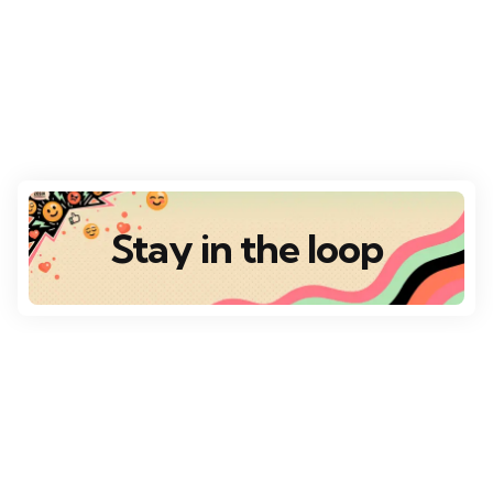
Stay in the loop
Destaques
Escolha da Redação
VÁRIOS DESTINOS
Top 10 Destinos Românticos para o Dia