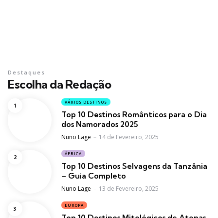
Destaques
Escolha da Redação
VÁRIOS DESTINOS
Top 10 Destinos Românticos para o Dia
dos Namorados 2025
Posted
Nuno Lage
14 de Fevereiro, 2025
ÁFRICA
Top 10 Destinos Selvagens da Tanzânia
– Guia Completo
Posted
Nuno Lage
13 de Fevereiro, 2025
EUROPA
Top 10 Destinos Mitológicos de Atenas