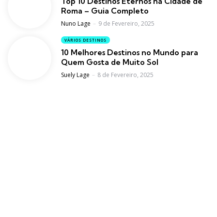
Top 10 Destinos Eternos na Cidade de
Roma – Guia Completo
Posted
Nuno Lage
9 de Fevereiro, 2025
VÁRIOS DESTINOS
10 Melhores Destinos no Mundo para
Quem Gosta de Muito Sol
Posted
Suely Lage
8 de Fevereiro, 2025