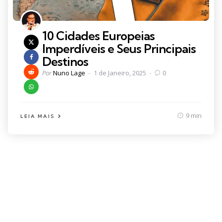
10 Cidades Europeias
Imperdíveis e Seus Principais
Destinos
Posted
Por
Nuno Lage
1 de Janeiro, 2025
0
by
9 min
LEIA MAIS