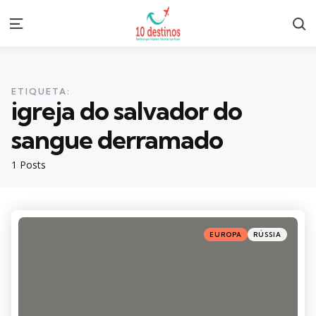
S
Menu
ETIQUETA:
igreja do salvador do
sangue derramado
1 Posts
Categories
Posted
EUROPA
RÚSSIA
in