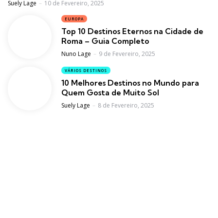
Posted
Suely Lage
10 de Fevereiro, 2025
EUROPA
Top 10 Destinos Eternos na Cidade de
Roma – Guia Completo
Posted
Nuno Lage
9 de Fevereiro, 2025
VÁRIOS DESTINOS
10 Melhores Destinos no Mundo para
Quem Gosta de Muito Sol
Posted
Suely Lage
8 de Fevereiro, 2025