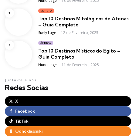
Posted
Nuno Lage
13 de Fevereiro, 2025
EUROPA
Top 10 Destinos Mitológicos de Atenas
– Guia Completo
Posted
Suely Lage
12 de Fevereiro, 2025
ÁFRICA
Top 10 Destinos Místicos do Egito –
Guia Completo
Posted
Nuno Lage
11 de Fevereiro, 2025
Junta-te a nós
Redes Socias
X
Facebook
TikTok
Odnoklassniki