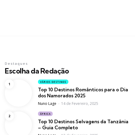
Destaques
Escolha da Redação
VÁRIOS DESTINOS
Top 10 Destinos Românticos para o Dia
dos Namorados 2025
Posted
Nuno Lage
14 de Fevereiro, 2025
ÁFRICA
Top 10 Destinos Selvagens da Tanzânia
– Guia Completo