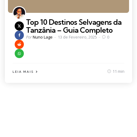
Top 10 Destinos Selvagens da
Tanzânia – Guia Completo
Posted
Por
Nuno Lage
13 de Fevereiro, 2025
0
by
11 min
LEIA MAIS