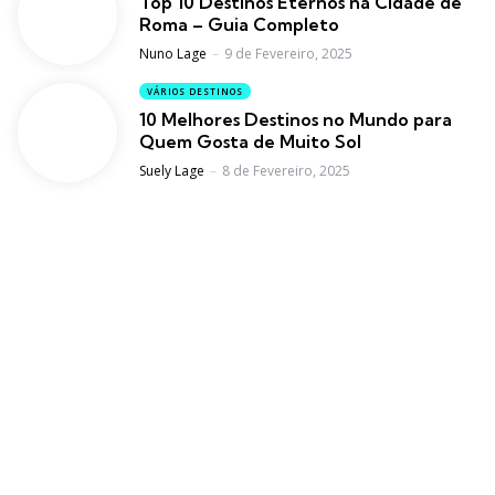
Top 10 Destinos Eternos na Cidade de
Roma – Guia Completo
Posted
Nuno Lage
9 de Fevereiro, 2025
VÁRIOS DESTINOS
10 Melhores Destinos no Mundo para
Quem Gosta de Muito Sol
Posted
Suely Lage
8 de Fevereiro, 2025