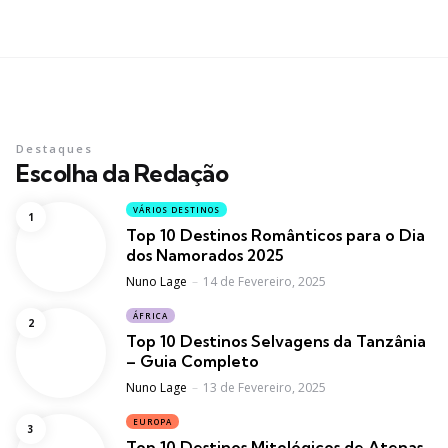
Destaques
Escolha da Redação
VÁRIOS DESTINOS
Top 10 Destinos Românticos para o Dia
dos Namorados 2025
Posted
Nuno Lage
14 de Fevereiro, 2025
ÁFRICA
Top 10 Destinos Selvagens da Tanzânia
– Guia Completo
Posted
Nuno Lage
13 de Fevereiro, 2025
EUROPA
Top 10 Destinos Mitológicos de Atenas