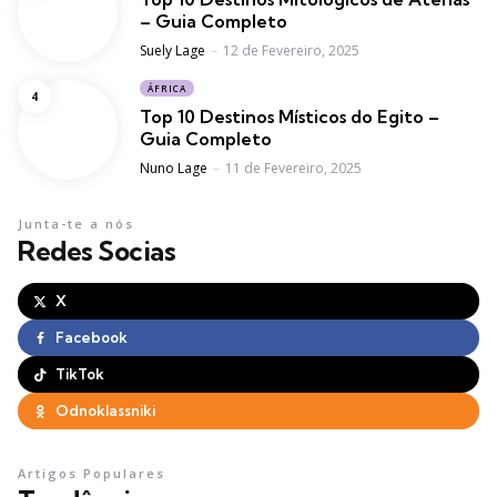
– Guia Completo
Posted
Suely Lage
12 de Fevereiro, 2025
ÁFRICA
Top 10 Destinos Místicos do Egito –
Guia Completo
Posted
Nuno Lage
11 de Fevereiro, 2025
Junta-te a nós
Redes Socias
X
Facebook
TikTok
Odnoklassniki
Artigos Populares