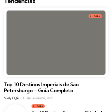
Tendências
EUROPA
Top 10 Destinos Imperiais de São
Petersburgo – Guia Completo
Posted
Suely Lage
10 de Fevereiro, 2025
EUROPA