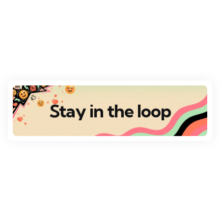
Stay in the loop
Destaques
Escolha da Redação
VÁRIOS DESTINOS
Top 10 Destinos Românticos para o Dia