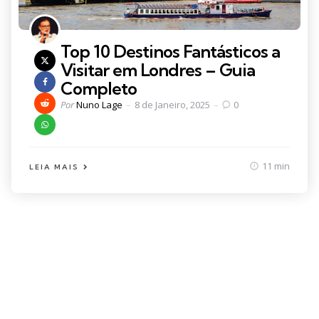
Top 10 Destinos Fantásticos a
Visitar em Londres – Guia
Completo
Posted
Por
Nuno Lage
8 de Janeiro, 2025
0
by
11 min
LEIA MAIS