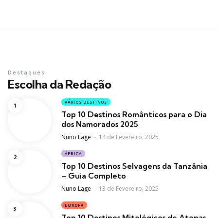
Destaques
Escolha da Redação
VÁRIOS DESTINOS
Top 10 Destinos Românticos para o Dia
dos Namorados 2025
Posted
Nuno Lage
14 de Fevereiro, 2025
ÁFRICA
Top 10 Destinos Selvagens da Tanzânia
– Guia Completo
Posted
Nuno Lage
13 de Fevereiro, 2025
EUROPA
Top 10 Destinos Mitológicos de Atenas