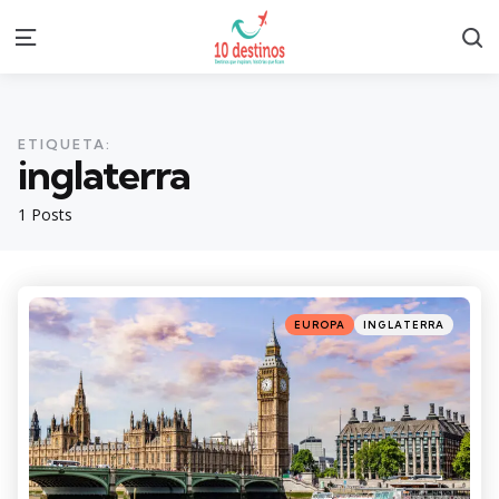
S
Menu
ETIQUETA:
inglaterra
1 Posts
Categories
Posted
EUROPA
INGLATERRA
in