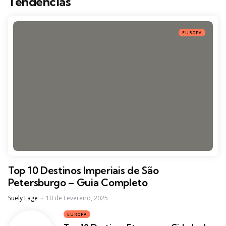
Tendências
EUROPA
Top 10 Destinos Imperiais de São
Petersburgo – Guia Completo
Posted
Suely Lage
10 de Fevereiro, 2025
EUROPA