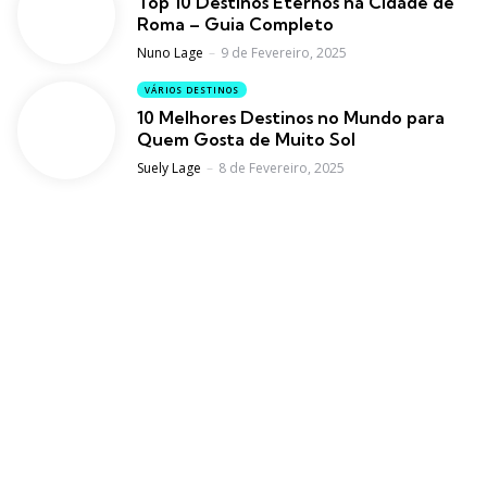
Top 10 Destinos Eternos na Cidade de
Roma – Guia Completo
Posted
Nuno Lage
9 de Fevereiro, 2025
VÁRIOS DESTINOS
10 Melhores Destinos no Mundo para
Quem Gosta de Muito Sol
Posted
Suely Lage
8 de Fevereiro, 2025