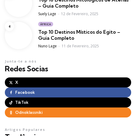
– Guia Completo
Posted
Suely Lage
12 de Fevereiro, 2025
ÁFRICA
Top 10 Destinos Místicos do Egito –
Guia Completo
Posted
Nuno Lage
11 de Fevereiro, 2025
Junta-te a nós
Redes Socias
X
Facebook
TikTok
Odnoklassniki
Artigos Populares