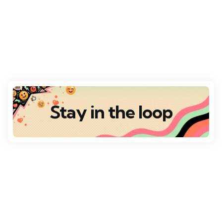
Stay in the loop
Destaques
Escolha da Redação
VÁRIOS DESTINOS
Top 10 Destinos Românticos para o Dia