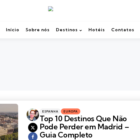
Início
Sobre nós
Destinos
Hotéis
Contatos
Categories
Posted
ESPANHA
EUROPA
in
Top 10 Destinos Que Não
Pode Perder em Madrid –
Guia Completo