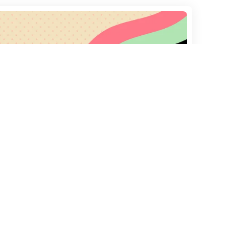
Help & Info
Browse
Destinos
Links
África
Sobre nós
América Central
Política Privacidade
América do Norte
Contatos
América do Sul
Ásia