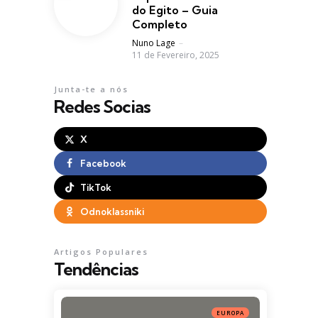
do Egito – Guia
Completo
Posted
Nuno Lage
11 de Fevereiro, 2025
Junta-te a nós
Redes Socias
X
Facebook
TikTok
Odnoklassniki
Artigos Populares
Tendências
EUROPA