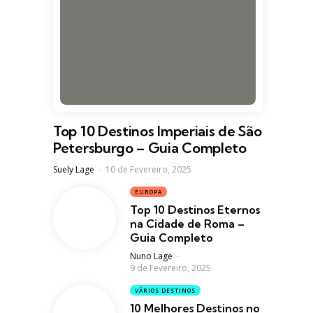
Top 10 Destinos Imperiais de São
Petersburgo – Guia Completo
Posted
Suely Lage
10 de Fevereiro, 2025
EUROPA
Top 10 Destinos Eternos
na Cidade de Roma –
Guia Completo
Posted
Nuno Lage
9 de Fevereiro, 2025
VÁRIOS DESTINOS
10 Melhores Destinos no