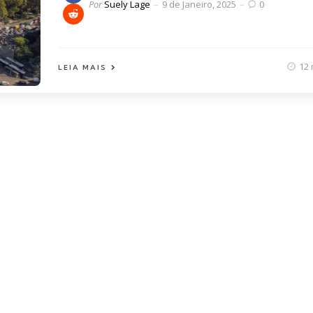
Posted
Por
Suely Lage
9 de Janeiro, 2025
0
by
12 
LEIA MAIS