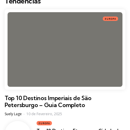
Tendências
EUROPA
Top 10 Destinos Imperiais de São
Petersburgo – Guia Completo
Posted
Suely Lage
10 de Fevereiro, 2025
EUROPA