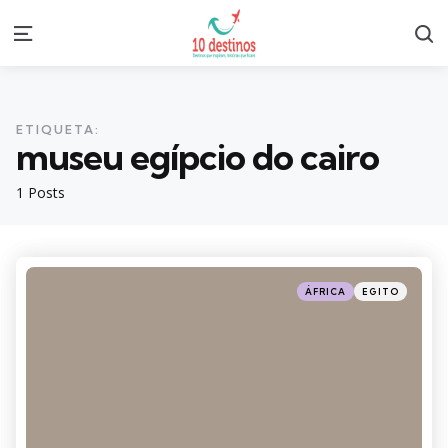
S
Menu
ETIQUETA:
museu egípcio do cairo
1 Posts
Categories
Posted
ÁFRICA
EGITO
in