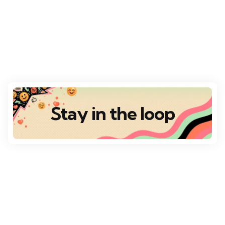
Stay in the loop
Destaques
Escolha da Redação
VÁRIOS DESTINOS
Top 10 Destinos Românticos para o Dia