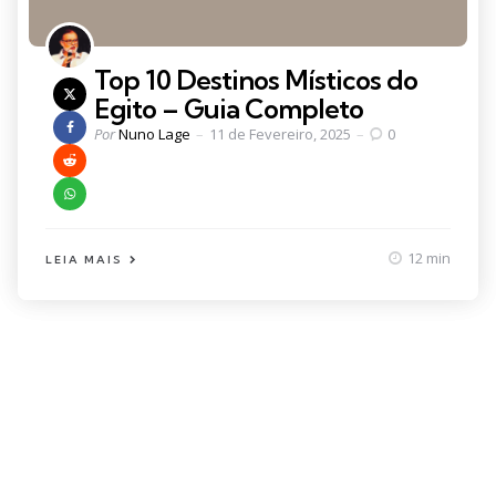
Top 10 Destinos Místicos do
Egito – Guia Completo
Posted
Por
Nuno Lage
11 de Fevereiro, 2025
0
by
12 min
LEIA MAIS