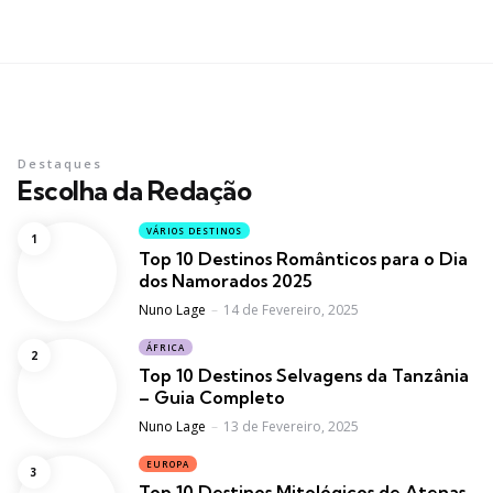
Destaques
Escolha da Redação
VÁRIOS DESTINOS
Top 10 Destinos Românticos para o Dia
dos Namorados 2025
Posted
Nuno Lage
14 de Fevereiro, 2025
ÁFRICA
Top 10 Destinos Selvagens da Tanzânia
– Guia Completo
Posted
Nuno Lage
13 de Fevereiro, 2025
EUROPA
Top 10 Destinos Mitológicos de Atenas