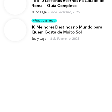
Top 10 Destinos Eternos na Cidade de
Roma – Guia Completo
Posted
Nuno Lage
9 de Fevereiro, 2025
VÁRIOS DESTINOS
10 Melhores Destinos no Mundo para
Quem Gosta de Muito Sol
Posted
Suely Lage
8 de Fevereiro, 2025