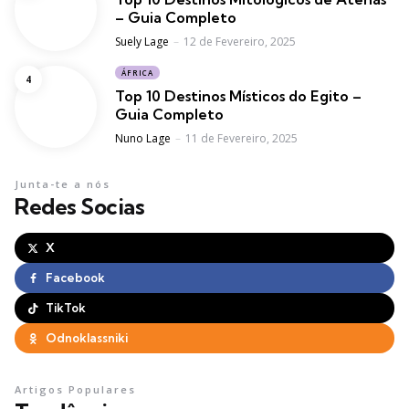
– Guia Completo
Posted
Suely Lage
12 de Fevereiro, 2025
ÁFRICA
Top 10 Destinos Místicos do Egito –
Guia Completo
Posted
Nuno Lage
11 de Fevereiro, 2025
Junta-te a nós
Redes Socias
X
Facebook
TikTok
Odnoklassniki
Artigos Populares