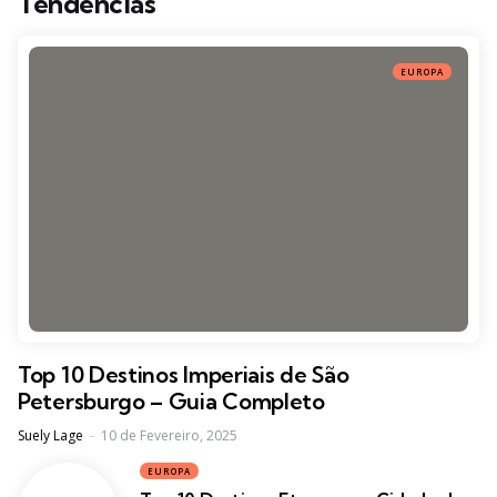
Tendências
EUROPA
Top 10 Destinos Imperiais de São
Petersburgo – Guia Completo
Posted
Suely Lage
10 de Fevereiro, 2025
EUROPA