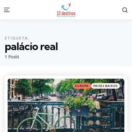
S
Menu
ETIQUETA:
palácio real
1 Posts
Categories
Posted
EUROPA
PAÍSES BAIXOS
in