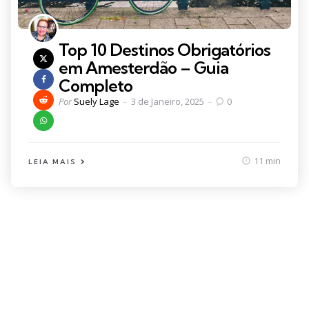
Top 10 Destinos Obrigatórios
em Amesterdão – Guia
Completo
Posted
Por
Suely Lage
3 de Janeiro, 2025
0
by
11 min
LEIA MAIS