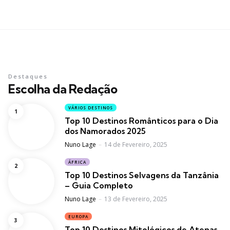
Destaques
Escolha da Redação
VÁRIOS DESTINOS
Top 10 Destinos Românticos para o Dia
dos Namorados 2025
Posted
Nuno Lage
14 de Fevereiro, 2025
ÁFRICA
Top 10 Destinos Selvagens da Tanzânia
– Guia Completo
Posted
Nuno Lage
13 de Fevereiro, 2025
EUROPA
Top 10 Destinos Mitológicos de Atenas