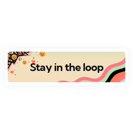
Stay in the loop
Destaques
Escolha da Redação
VÁRIOS DESTINOS
Top 10 Destinos Românticos para o Dia