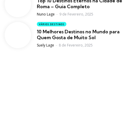
Top 10 Destinos Eternos na Cidade de
Roma – Guia Completo
Posted
Nuno Lage
9 de Fevereiro, 2025
VÁRIOS DESTINOS
10 Melhores Destinos no Mundo para
Quem Gosta de Muito Sol
Posted
Suely Lage
8 de Fevereiro, 2025