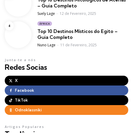
– Guia Completo
Posted
Suely Lage
12 de Fevereiro, 2025
ÁFRICA
Top 10 Destinos Místicos do Egito –
Guia Completo
Posted
Nuno Lage
11 de Fevereiro, 2025
Junta-te a nós
Redes Socias
X
Facebook
TikTok
Odnoklassniki
Artigos Populares