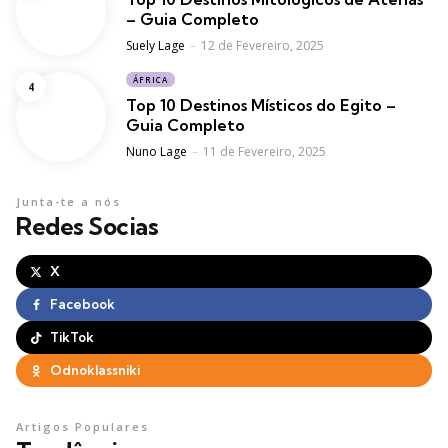
– Guia Completo
Posted
Suely Lage
12 de Fevereiro, 2025
ÁFRICA
Top 10 Destinos Místicos do Egito –
Guia Completo
Posted
Nuno Lage
11 de Fevereiro, 2025
Junta-te a nós
Redes Socias
X
Facebook
TikTok
Odnoklassniki
Artigos Populares