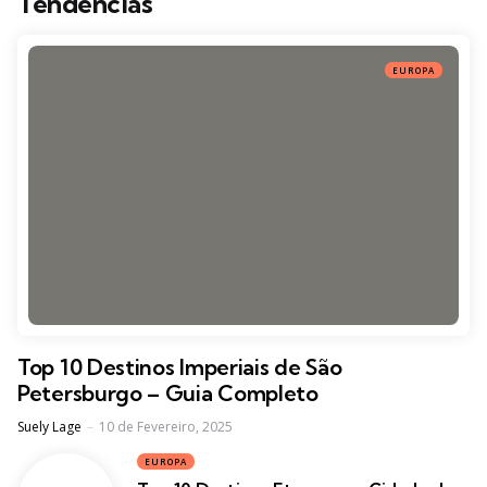
Tendências
EUROPA
Top 10 Destinos Imperiais de São
Petersburgo – Guia Completo
Posted
Suely Lage
10 de Fevereiro, 2025
EUROPA