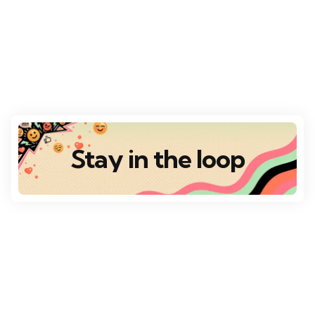
Stay in the loop
Destaques
Escolha da Redação
VÁRIOS DESTINOS
Top 10 Destinos Românticos para o Dia