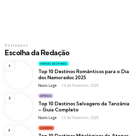
Destaques
Escolha da Redação
VÁRIOS DESTINOS
Top 10 Destinos Românticos para o Dia
dos Namorados 2025
Posted
Nuno Lage
14 de Fevereiro, 2025
ÁFRICA
Top 10 Destinos Selvagens da Tanzânia
– Guia Completo
Posted
Nuno Lage
13 de Fevereiro, 2025
EUROPA
Top 10 Destinos Mitológicos de Atenas