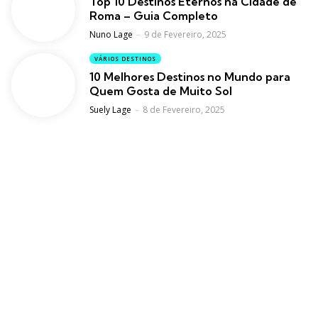
Top 10 Destinos Eternos na Cidade de
Roma – Guia Completo
Posted
Nuno Lage
9 de Fevereiro, 2025
VÁRIOS DESTINOS
10 Melhores Destinos no Mundo para
Quem Gosta de Muito Sol
Posted
Suely Lage
8 de Fevereiro, 2025