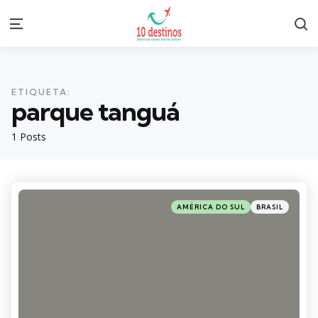
S
Menu
ETIQUETA:
parque tanguá
1 Posts
Categories
Posted
AMÉRICA DO SUL
BRASIL
in