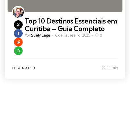
Top 10 Destinos Essenciais em
Curitiba – Guia Completo
Posted
Por
Suely Lage
6 de Fevereiro, 2025
0
by
11 min
LEIA MAIS