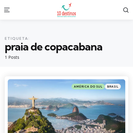
S
Menu
ETIQUETA:
praia de copacabana
1 Posts
Categories
Posted
AMÉRICA DO SUL
BRASIL
in