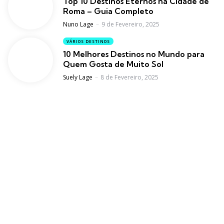
Top 10 Destinos Eternos na Cidade de
Roma – Guia Completo
Posted
Nuno Lage
9 de Fevereiro, 2025
VÁRIOS DESTINOS
10 Melhores Destinos no Mundo para
Quem Gosta de Muito Sol
Posted
Suely Lage
8 de Fevereiro, 2025