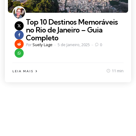
Top 10 Destinos Memoráveis
no Rio de Janeiro – Guia
Completo
Posted
Por
Suely Lage
5 de Janeiro, 2025
0
by
11 min
LEIA MAIS