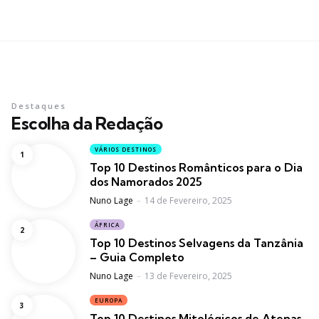
Destaques
Escolha da Redação
VÁRIOS DESTINOS
Top 10 Destinos Românticos para o Dia
dos Namorados 2025
Posted
Nuno Lage
14 de Fevereiro, 2025
ÁFRICA
Top 10 Destinos Selvagens da Tanzânia
– Guia Completo
Posted
Nuno Lage
13 de Fevereiro, 2025
EUROPA
Top 10 Destinos Mitológicos de Atenas