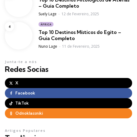
– Guia Completo
Posted
Suely Lage
12 de Fevereiro, 2025
ÁFRICA
Top 10 Destinos Místicos do Egito –
Guia Completo
Posted
Nuno Lage
11 de Fevereiro, 2025
Junta-te a nós
Redes Socias
X
Facebook
TikTok
Odnoklassniki
Artigos Populares