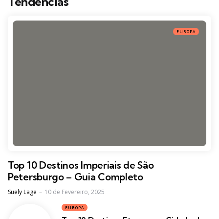
Tendências
EUROPA
Top 10 Destinos Imperiais de São
Petersburgo – Guia Completo
Posted
Suely Lage
10 de Fevereiro, 2025
EUROPA