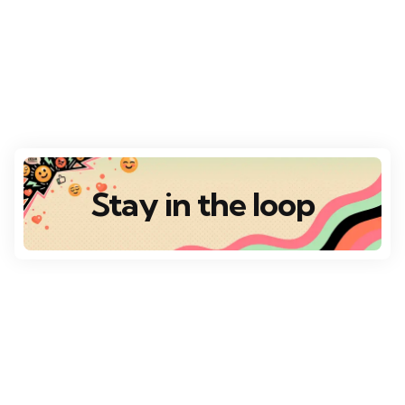
Stay in the loop
Destaques
Escolha da Redação
VÁRIOS DESTINOS
Top 10 Destinos Românticos para o Dia