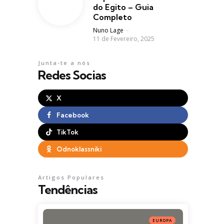
do Egito – Guia
Completo
Posted
Nuno Lage
11 de Fevereiro, 2025
Junta-te a nós
Redes Socias
X
Facebook
TikTok
Odnoklassniki
Artigos Populares
Tendências
EUROPA