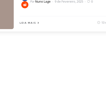
Posted
Por
Nuno Lage
9 de Fevereiro, 2025
0
by
13 
LEIA MAIS