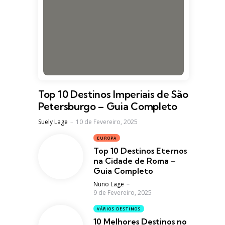
Top 10 Destinos Imperiais de São
Petersburgo – Guia Completo
Posted
Suely Lage
10 de Fevereiro, 2025
EUROPA
Top 10 Destinos Eternos
na Cidade de Roma –
Guia Completo
Posted
Nuno Lage
9 de Fevereiro, 2025
VÁRIOS DESTINOS
10 Melhores Destinos no