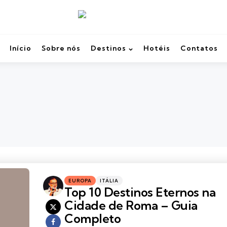
Início
Sobre nós
Destinos
Hotéis
Contatos
Categories
Posted
EUROPA
ITÁLIA
in
Top 10 Destinos Eternos na
Cidade de Roma – Guia
Completo