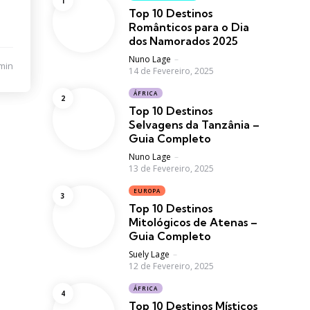
Top 10 Destinos
Românticos para o Dia
dos Namorados 2025
Posted
Nuno Lage
min
14 de Fevereiro, 2025
ÁFRICA
Top 10 Destinos
Selvagens da Tanzânia –
Guia Completo
Posted
Nuno Lage
13 de Fevereiro, 2025
EUROPA
Top 10 Destinos
Mitológicos de Atenas –
Guia Completo
Posted
Suely Lage
12 de Fevereiro, 2025
ÁFRICA
Top 10 Destinos Místicos