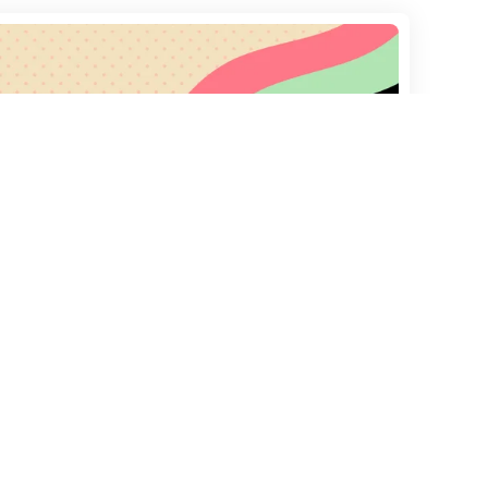
Help & Info
Browse
Destinos
Links
África
Sobre nós
América Central
Política Privacidade
América do Norte
Contatos
América do Sul
Ásia