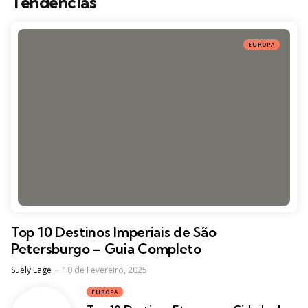
Tendências
EUROPA
Top 10 Destinos Imperiais de São
Petersburgo – Guia Completo
Posted
Suely Lage
10 de Fevereiro, 2025
EUROPA