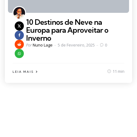
10 Destinos de Neve na
Europa para Aproveitar o
Inverno
Posted
Por
Nuno Lage
5 de Fevereiro, 2025
0
by
11 min
LEIA MAIS