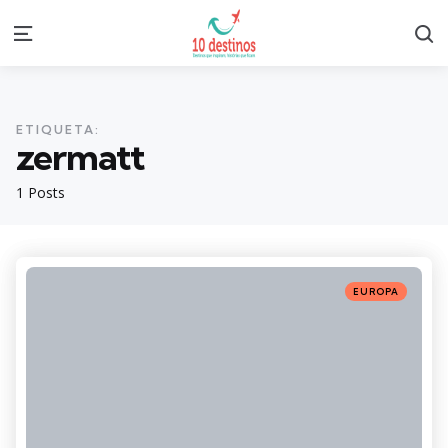
S
Menu
ETIQUETA:
zermatt
1 Posts
Categories
Posted
EUROPA
in