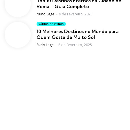
Top 10 Destinos Eternos na Cidade de
Roma – Guia Completo
Posted
Nuno Lage
9 de Fevereiro, 2025
VÁRIOS DESTINOS
10 Melhores Destinos no Mundo para
Quem Gosta de Muito Sol
Posted
Suely Lage
8 de Fevereiro, 2025