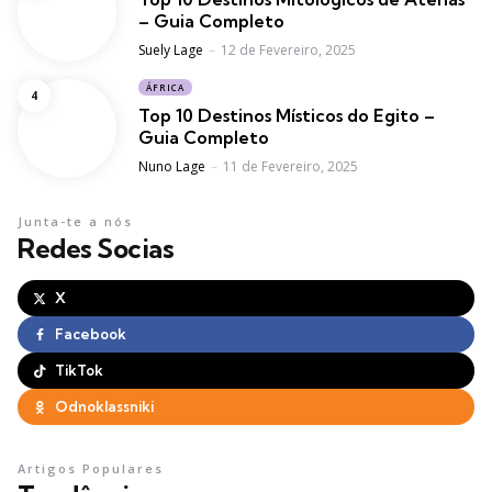
– Guia Completo
Posted
Suely Lage
12 de Fevereiro, 2025
ÁFRICA
Top 10 Destinos Místicos do Egito –
Guia Completo
Posted
Nuno Lage
11 de Fevereiro, 2025
Junta-te a nós
Redes Socias
X
Facebook
TikTok
Odnoklassniki
Artigos Populares