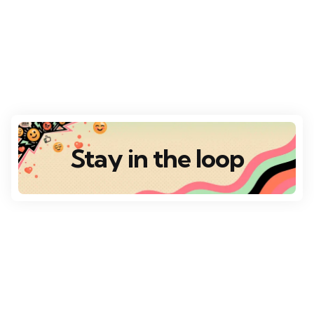
Stay in the loop
Destaques
Escolha da Redação
VÁRIOS DESTINOS
Top 10 Destinos Românticos para o Dia