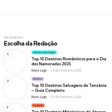
Destaques
Escolha da Redação
VÁRIOS DESTINOS
Top 10 Destinos Românticos para o Dia
dos Namorados 2025
Posted
Nuno Lage
14 de Fevereiro, 2025
ÁFRICA
Top 10 Destinos Selvagens da Tanzânia
– Guia Completo
Posted
Nuno Lage
13 de Fevereiro, 2025
EUROPA
Top 10 Destinos Mitológicos de Atenas